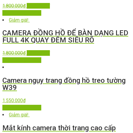
1.800.000
₫
1.550.000
₫
Thêm vào giỏ hàng
Giảm giá!
CAMERA ĐỒNG HỒ ĐỂ BÀN DẠNG LED
FULL 4K QUAY ĐÊM SIÊU RÕ
1.800.000
₫
1.350.000
₫
Thêm vào giỏ hàng
Camera ngụy trang đồng hồ treo tường
W39
1.550.000
₫
Thêm vào giỏ hàng
Giảm giá!
Mắt kính camera thời trang cao cấp