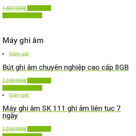
1.400.000
₫
1.200.000
₫
Thêm vào giỏ hàng
Máy ghi âm
Giảm giá!
Bút ghi âm chuyên nghiệp cao cấp 8GB
2.200.000
₫
1.600.000
₫
Thêm vào giỏ hàng
Giảm giá!
Máy ghi âm SK 111 ghi âm liên tục 7
ngày
2.200.000
₫
2.150.000
₫