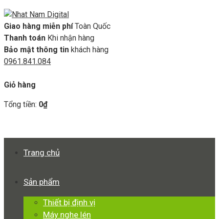
Giao hàng miễn phí
Toàn Quốc
Thanh toán
Khi nhận hàng
Bảo mật thông tin
khách hàng
0961.841.084
GIỎ HÀNG
Giỏ hàng
Tổng tiền:
0
₫
Xem giỏ hàng
Thanh toán
Trang chủ
Sản phẩm
Thiết bị định vị
Máy nghe lén