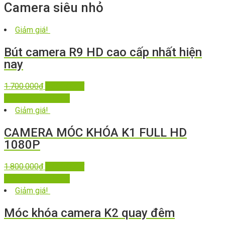
Camera siêu nhỏ
Giảm giá!
Bút camera R9 HD cao cấp nhất hiện
nay
1.700.000
₫
1.390.000
₫
Thêm vào giỏ hàng
Giảm giá!
CAMERA MÓC KHÓA K1 FULL HD
1080P
1.800.000
₫
1.450.000
₫
Thêm vào giỏ hàng
Giảm giá!
Móc khóa camera K2 quay đêm