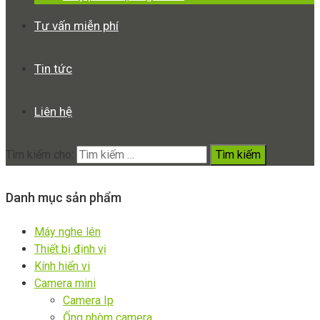
Tư vấn miễn phí
Tin tức
Liên hệ
Tìm kiếm cho:
Danh mục sản phẩm
Máy nghe lén
Thiết bị định vị
Kính hiển vi
Camera mini
Camera Ip
Ống nhòm camera