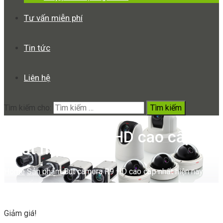
Tư vấn miễn phí
Tin tức
Liên hệ
Tìm kiếm cho:
Bút camera R9 HD cao cấp
nhất hiện nay
Home
Sản phẩm
Bút camera R9 HD cao cấp nhất hiện nay
Giảm giá!