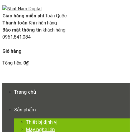
Giao hàng miễn phí
Toàn Quốc
Thanh toán
Khi nhận hàng
Bảo mật thông tin
khách hàng
0961.841.084
GIỎ HÀNG
Giỏ hàng
Tổng tiền:
0
₫
Xem giỏ hàng
Thanh toán
Trang chủ
Sản phẩm
Thiết bị định vị
Máy nghe lén