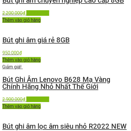
Bút ghi âm chuyên nghiệp cao cấp 8GB
2.200.000
₫
1.600.000
₫
Thêm vào giỏ hàng
Bút ghi âm giá rẻ 8GB
950.000
₫
Thêm vào giỏ hàng
Giảm giá!
Bút Ghi Âm Lenovo B628 Mạ Vàng
Chính Hãng Nhỏ Nhất Thế Giới
2.900.000
₫
2.330.000
₫
Thêm vào giỏ hàng
Bút ghi âm lọc âm siêu nhỏ R2022 NEW