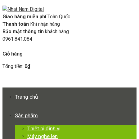
Giao hàng miễn phí
Toàn Quốc
Thanh toán
Khi nhận hàng
Bảo mật thông tin
khách hàng
0961.841.084
GIỎ HÀNG
Giỏ hàng
Tổng tiền:
0
₫
Xem giỏ hàng
Thanh toán
Trang chủ
Sản phẩm
Thiết bị định vị
Máy nghe lén