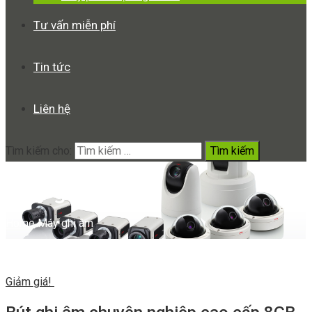
Tư vấn miễn phí
Tin tức
Liên hệ
Tìm kiếm cho:
Máy ghi âm
Home
Máy ghi âm
Giảm giá!