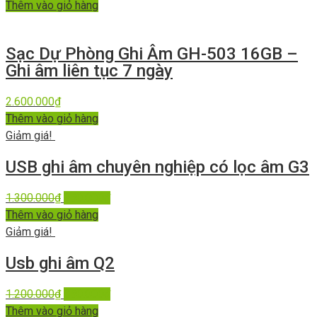
Thêm vào giỏ hàng
Sạc Dự Phòng Ghi Âm GH-503 16GB –
Ghi âm liên tục 7 ngày
2.600.000
₫
Thêm vào giỏ hàng
Giảm giá!
USB ghi âm chuyên nghiệp có lọc âm G3
1.300.000
₫
950.000
₫
Thêm vào giỏ hàng
Giảm giá!
Usb ghi âm Q2
1.200.000
₫
850.000
₫
Thêm vào giỏ hàng