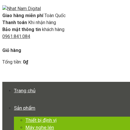
Giao hàng miễn phí
Toàn Quốc
Thanh toán
Khi nhận hàng
Bảo mật thông tin
khách hàng
0961.841.084
GIỎ HÀNG
Giỏ hàng
Tổng tiền:
0
₫
Xem giỏ hàng
Thanh toán
Trang chủ
Sản phẩm
Thiết bị định vị
Máy nghe lén