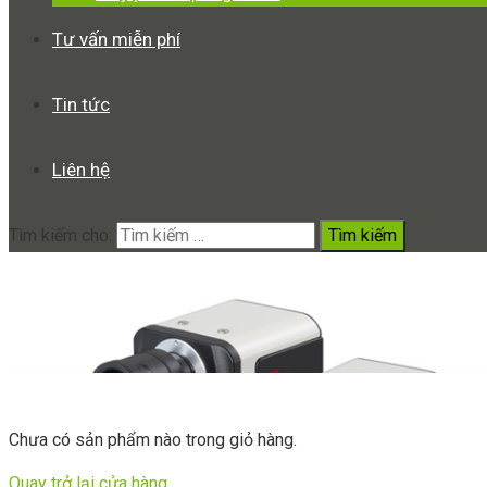
Tư vấn miễn phí
Tin tức
Liên hệ
Tìm kiếm cho:
Cart
Home
Cart
Chưa có sản phẩm nào trong giỏ hàng.
Quay trở lại cửa hàng