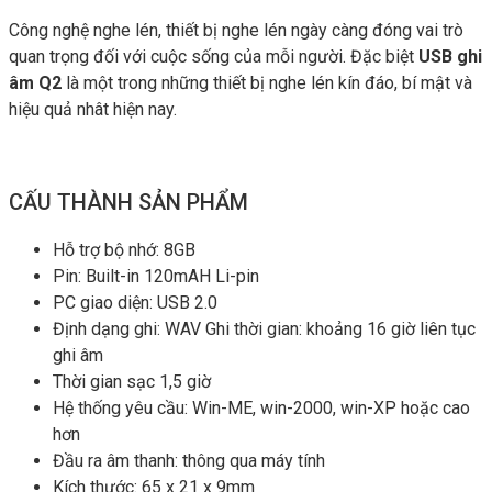
Công nghệ nghe lén, thiết bị nghe lén ngày càng đóng vai trò
quan trọng đối với cuộc sống của mỗi người. Đặc biệt
USB ghi
âm Q2
là một trong những thiết bị nghe lén kín đáo, bí mật và
hiệu quả nhât hiện nay.
CẤU THÀNH SẢN PHẨM
Hỗ trợ bộ nhớ: 8GB
Pin: Built-in 120mAH Li-pin
PC giao diện: USB 2.0
Định dạng ghi: WAV Ghi thời gian: khoảng 16 giờ liên tục
ghi âm
Thời gian sạc 1,5 giờ
Hệ thống yêu cầu: Win-ME, win-2000, win-XP hoặc cao
hơn
Đầu ra âm thanh: thông qua máy tính
Kích thước: 65 x 21 x 9mm