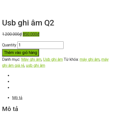
Usb ghi âm Q2
1.200.000
₫
850.000
₫
Quantity
Thêm vào giỏ hàng
Danh mục:
Máy ghi âm
,
Usb ghi âm
Từ khóa:
máy ghi âm
,
máy
ghi âm giá rẻ
,
usb ghi âm
Mô tả
Mô tả