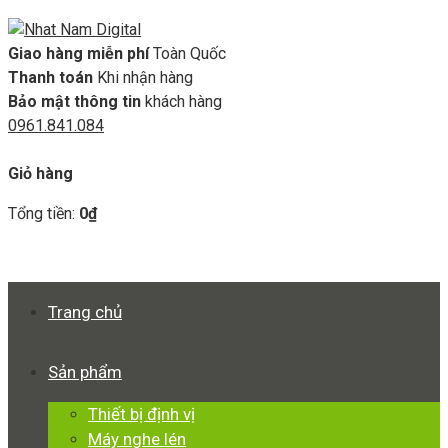
Giao hàng miễn phí
Toàn Quốc
Thanh toán
Khi nhận hàng
Bảo mật thông tin
khách hàng
0961.841.084
GIỎ HÀNG
Giỏ hàng
Tổng tiền:
0
₫
Xem giỏ hàng
Thanh toán
Trang chủ
Sản phẩm
Thiết bị định vị
Máy nghe lén