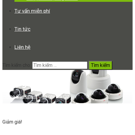
Tư vấn miễn phí
Tin tức
Liên hệ
Tìm kiếm cho:
Usb ghi âm Q2
Home
Sản phẩm
Usb ghi âm Q2
Giảm giá!