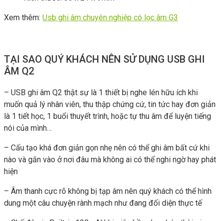
Xem thêm:
Usb ghi âm chuyên nghiệp có lọc âm G3
TẠI SAO QUÝ KHÁCH NÊN SỬ DỤNG USB GHI
ÂM Q2
– USB ghi âm Q2 thật sự là 1 thiết bị nghe lén hữu ích khi
muốn quả lý nhân viên, thu thập chứng cứ, tin tức hay đơn giản
là 1 tiết học, 1 buổi thuyết trình, hoặc tự thu âm để luyện tiếng
nói của mình…
– Cấu tạo khá đơn giản gọn nhẹ nên có thể ghi âm bất cứ khi
nào và gắn vào ở nơi đâu mà không ai có thể nghi ngờ hay phát
hiện
– Âm thanh cực rõ không bị tạp âm nên quý khách có thể hình
dung một câu chuyện rành mạch như đang đối diện thực tế