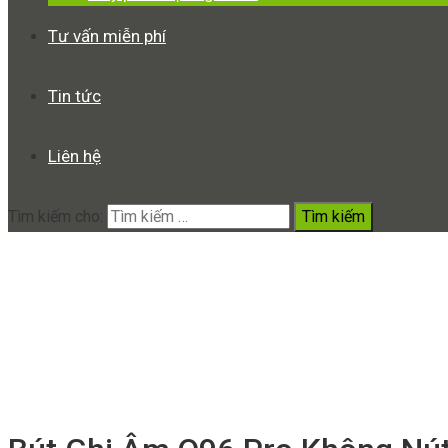
Tư vấn miễn phí
Tin tức
Liên hệ
Tìm kiếm cho:
Bút Ghi Âm Q96 Pro Không Nút
Home
Sản phẩm
Bút Ghi Âm Q96 Pro Không Nút Bấm đầu tiên 