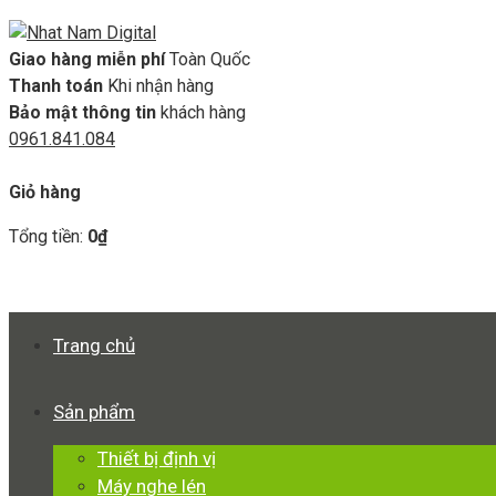
Giao hàng miễn phí
Toàn Quốc
Thanh toán
Khi nhận hàng
Bảo mật thông tin
khách hàng
0961.841.084
GIỎ HÀNG
Giỏ hàng
Tổng tiền:
0
₫
Xem giỏ hàng
Thanh toán
Trang chủ
Sản phẩm
Thiết bị định vị
Máy nghe lén