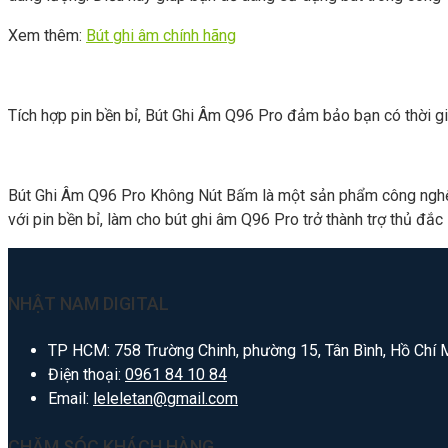
Xem thêm:
Bút ghi âm chính hãng
Tích hợp pin bền bỉ, Bút Ghi Âm Q96 Pro đảm bảo bạn có thời gia
Bút Ghi Âm Q96 Pro Không Nút Bấm là một sản phẩm công nghệ độc
với pin bền bỉ, làm cho bút ghi âm Q96 Pro trở thành trợ thủ đắc
NHẬT NAM DIGITAL
TP HCM: 758 Trường Chinh, phường 15, Tân Bình, Hồ Chí 
Điện thoại:
0961 84 10 84
Email:
leleletan@gmail.com
CHĂM SÓC KHÁCH HÀNG