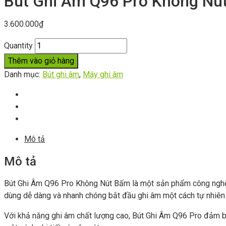
Bút Ghi Âm Q96 Pro Không Nút
3.600.000
₫
Quantity
Thêm vào giỏ hàng
Danh mục:
Bút ghi âm
,
Máy ghi âm
Mô tả
Mô tả
Bút Ghi Âm Q96 Pro Không Nút Bấm là một sản phẩm công nghệ tiê
dùng dễ dàng và nhanh chóng bắt đầu ghi âm một cách tự nhiên v
Với khả năng ghi âm chất lượng cao, Bút Ghi Âm Q96 Pro đảm bảo