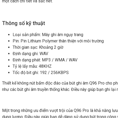
một cách chi tiết và sắc nét.
Thông số kỹ thuật
Loại sản phẩm: Máy ghi âm ngụy trang
Pin: Pin Lithium Polymer thân thiện với môi trường
Thời gian sạc: Khoảng 2 giờ
Định dạng ghi: WAV
Định dạng phát: MP3 / WMA / WAV
Tỷ lệ lấy mẫu: 48KHZ
Tốc độ bit ghi: 192 / 256KBPS
Thiết kế không nút bấm độc đáo của bút ghi âm Q96 Pro cho phé
như các bút ghi âm truyền thống khác. Điều này giúp bạn ghi lại
Một trong những ưu điểm vượt trội của Q96 Pro là khả năng lưu t
dung lượng. Điều này giúp bạn dễ dàng sử dụng bút trong công v