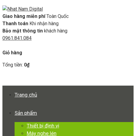
Giao hàng miễn phí
Toàn Quốc
Thanh toán
Khi nhận hàng
Bảo mật thông tin
khách hàng
0961.841.084
GIỎ HÀNG
Giỏ hàng
Tổng tiền:
0
₫
Xem giỏ hàng
Thanh toán
Trang chủ
Sản phẩm
Thiết bị định vị
Máy nghe lén