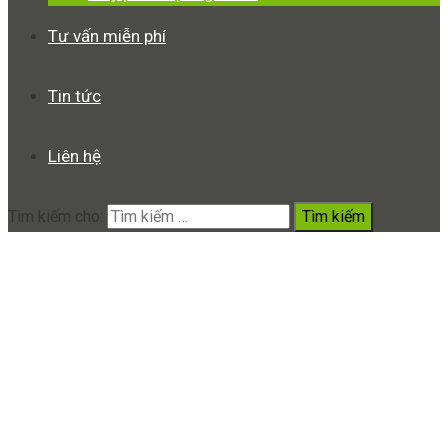
Tư vấn miễn phí
Tin tức
Liên hệ
Tìm kiếm cho:
Máy ghi âm chuyên nghiệp
siêu lọc âm K7 8GB
Home
Sản phẩm
Máy ghi âm chuyên nghiệp siêu lọc âm K7
8GB