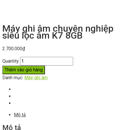
Máy ghi âm chuyên nghiệp
siêu lọc âm K7 8GB
2.700.000
₫
Quantity
Thêm vào giỏ hàng
Danh mục:
Máy ghi âm
Mô tả
Mô tả