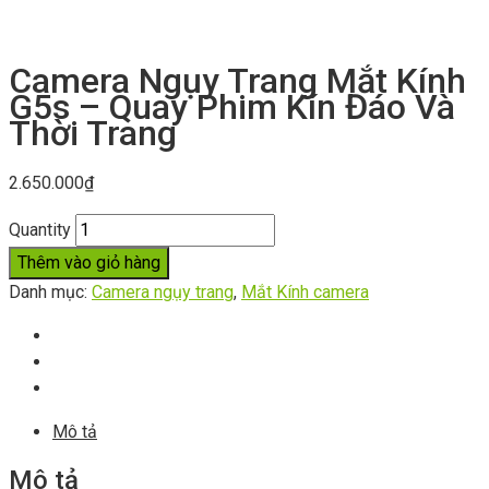
Camera Ngụy Trang Mắt Kính
G5s – Quay Phim Kín Đáo Và
Thời Trang
2.650.000
₫
Quantity
Thêm vào giỏ hàng
Danh mục:
Camera ngụy trang
,
Mắt Kính camera
Mô tả
Mô tả