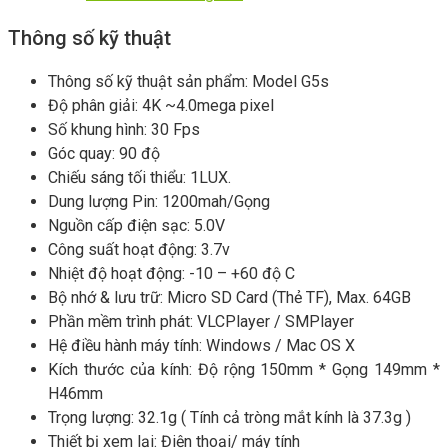
Thông số kỹ thuật
Thông số kỹ thuật sản phẩm: Model G5s
Độ phân giải: 4K ~4.0mega pixel
Số khung hình: 30 Fps
Góc quay: 90 độ
Chiếu sáng tối thiểu: 1LUX.
Dung lượng Pin: 1200mah/Gọng
Nguồn cấp điện sạc: 5.0V
Công suất hoạt động: 3.7v
Nhiệt độ hoạt động: -10 – +60 độ C
Bộ nhớ & lưu trữ: Micro SD Card (Thẻ TF), Max. 64GB
Phần mềm trình phát: VLCPlayer / SMPlayer
Hệ điều hành máy tính: Windows / Mac OS X
Kích thước của kính: Độ rộng 150mm * Gọng 149mm *
H46mm
Trọng lượng: 32.1g ( Tính cả tròng mắt kính là 37.3g )
Thiết bị xem lại: Điện thoại/ máy tính