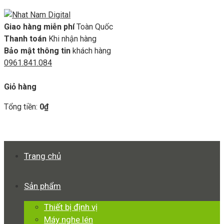
Giao hàng miễn phí
Toàn Quốc
Thanh toán
Khi nhận hàng
Bảo mật thông tin
khách hàng
0961.841.084
GIỎ HÀNG
Giỏ hàng
Tổng tiền:
0
₫
Xem giỏ hàng
Thanh toán
Trang chủ
Sản phẩm
Thiết bị định vị
Máy nghe lén