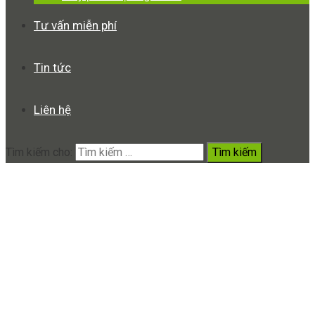
Tư vấn miễn phí
Tin tức
Liên hệ
Tìm kiếm cho:
Camera Ngụy Trang Mắt Kính
G5s – Quay Phim Kín Đáo Và
Thời Trang
Home
Sản phẩm
Camera Ngụy Trang Mắt Kính G5s – Quay
Phim Kín Đáo Và Thời Trang