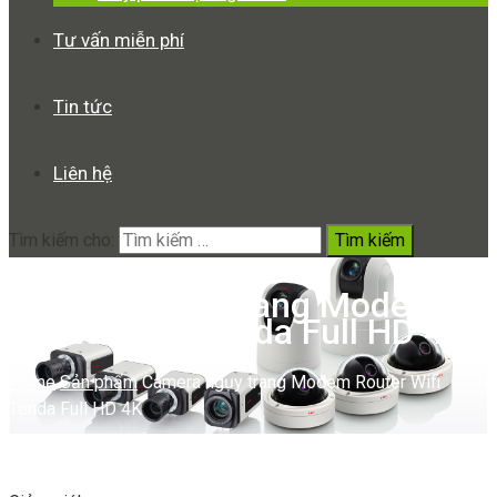
Tư vấn miễn phí
Tin tức
Liên hệ
Tìm kiếm cho:
Camera ngụy trang Modem
Router Wifi Tenda Full HD 4K
Home
Sản phẩm
Camera ngụy trang Modem Router Wifi
Tenda Full HD 4K