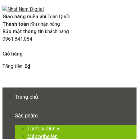
Giao hàng miễn phí
Toàn Quốc
Thanh toán
Khi nhận hàng
Bảo mật thông tin
khách hàng
0961.841.084
GIỎ HÀNG
Giỏ hàng
Tổng tiền:
0
₫
Xem giỏ hàng
Thanh toán
Trang chủ
Sản phẩm
Thiết bị định vị
Máy nghe lén