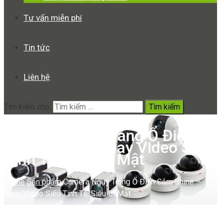
Tư vấn miễn phí
Tin tức
Liên hệ
Tìm kiếm cho:
Camera Ngụy Trang Ổ Điện
Cắm Shine – Quay Video Siêu
Tinh Tế, Siêu Bí Mật
Home
Sản phẩm
Camera Ngụy Trang Ổ Điện Cắm Shine –
Quay Video Siêu Tinh Tế, Siêu Bí Mật