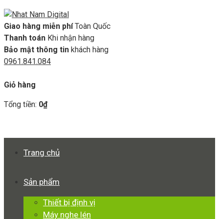
Giao hàng miễn phí
Toàn Quốc
Thanh toán
Khi nhận hàng
Bảo mật thông tin
khách hàng
0961.841.084
GIỎ HÀNG
Giỏ hàng
Tổng tiền:
0
₫
Xem giỏ hàng
Thanh toán
Trang chủ
Sản phẩm
Thiết bị định vị
Máy nghe lén