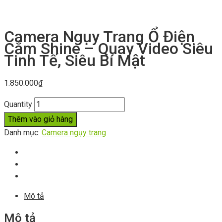
Camera Ngụy Trang Ổ Điện
Cắm Shine – Quay Video Siêu
Tinh Tế, Siêu Bí Mật
1.850.000
₫
Quantity
Thêm vào giỏ hàng
Danh mục:
Camera ngụy trang
Mô tả
Mô tả