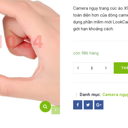
Camera ngụy trang cúc áo X9 P
toàn diện hơn của dòng came
dụng phần mềm mới LookCam c
giới hạn khoảng cách.
còn 986 hàng
Quantity
TH
Danh mục:
Camera ngụy