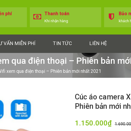
ễn phí
Thanh toán
Bảo m
Khi nhận hàng
khách 
Ư VẤN MIỄN PHÍ
TIN TỨC
LIÊN HỆ
em qua điện thoại – Phiên bản mớ
ifi xem qua điện thoại – Phiên bản mới nhất 2021
Cúc áo camera X9
Phiên bản mới nh
1.150.000
₫
1.690.0