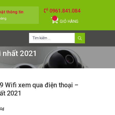
0961.841.084
ật thông tin
hàng
GIỎ HÀNG
Tìm
kiếm
cho:
i nhất 2021
 Wifi xem qua điện thoại –
ất 2021
00
₫