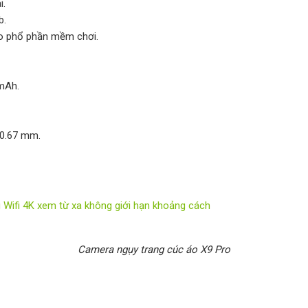
i.
b.
eo phổ phần mềm chơi.
 mAh.
 0.67 mm.
Wifi 4K xem từ xa không giới hạn khoảng cách
Camera ngụy trang cúc áo X9 Pro