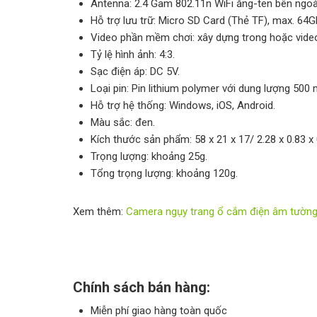
Antenna: 2.4 Gam 802.11n WiFi ăng-ten bên ngoà
Hỗ trợ lưu trữ: Micro SD Card (Thẻ TF), max. 64G
Video phần mềm chơi: xây dựng trong hoặc vid
Tỷ lệ hình ảnh: 4:3.
Sạc điện áp: DC 5V.
Loại pin: Pin lithium polymer với dung lượng 500
Hỗ trợ hệ thống: Windows, iOS, Android.
Màu sắc: đen.
Kích thước sản phẩm: 58 x 21 x 17/ 2.28 x 0.83 x
Trọng lượng: khoảng 25g.
Tổng trọng lượng: khoảng 120g.
Xem thêm:
Camera ngụy trang ổ cắm điện âm tường 
Chính sách bán hàng:
Miễn phí giao hàng toàn quốc