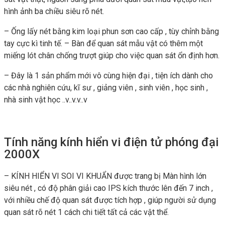
hình ảnh ba chiều siêu rõ nét.
– Ống lấy nét bằng kim loại phun sơn cao cấp , tùy chỉnh bằng
tay cực kì tinh tế. – Bàn để quan sát mẫu vật có thêm một
miếng lót chân chống trượt giúp cho việc quan sát ổn định hơn.
– Đây là 1 sản phẩm mới vô cùng hiện đại , tiện ích dành cho
các nhà nghiên cứu, kĩ sư , giảng viên , sinh viên , học sinh ,
nhà sinh vật học ..v..v.v..v
Tính năng kính hiển vi điện tử phóng đại
2000X
– KÍNH HIỂN VI SOI VI KHUẨN được trang bị Màn hình lớn
siêu nét , có độ phân giải cao IPS kích thước lên đến 7 inch ,
với nhiều chế độ quan sát được tích hợp , giúp người sử dụng
quan sát rõ nét 1 cách chi tiết tất cả các vật thể.