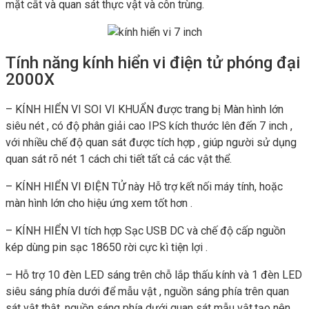
mặt cắt và quan sát thực vật và côn trùng.
Tính năng kính hiển vi điện tử phóng đại
2000X
– KÍNH HIỂN VI SOI VI KHUẨN được trang bị Màn hình lớn
siêu nét , có độ phân giải cao IPS kích thước lên đến 7 inch ,
với nhiều chế độ quan sát được tích hợp , giúp người sử dụng
quan sát rõ nét 1 cách chi tiết tất cả các vật thể.
– KÍNH HIỂN VI ĐIỆN TỬ này Hỗ trợ kết nối máy tính, hoặc
màn hình lớn cho hiệu ứng xem tốt hơn .
– KÍNH HIỂN VI tích hợp Sạc USB DC và chế độ cấp nguồn
kép dùng pin sạc 18650 rời cực kì tiện lợi .
– Hỗ trợ 10 đèn LED sáng trên chỗ lắp thấu kính và 1 đèn LED
siêu sáng phía dưới để mẫu vật , nguồn sáng phía trên quan
sát vật thật, nguồn sáng phía dưới quan sát mẫu vật,tạo nên