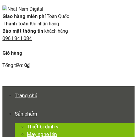
Giao hàng miễn phí
Toàn Quốc
Thanh toán
Khi nhận hàng
Bảo mật thông tin
khách hàng
0961.841.084
GIỎ HÀNG
Giỏ hàng
Tổng tiền:
0
₫
Xem giỏ hàng
Thanh toán
Trang chủ
Sản phẩm
Thiết bị định vị
Máy nghe lén