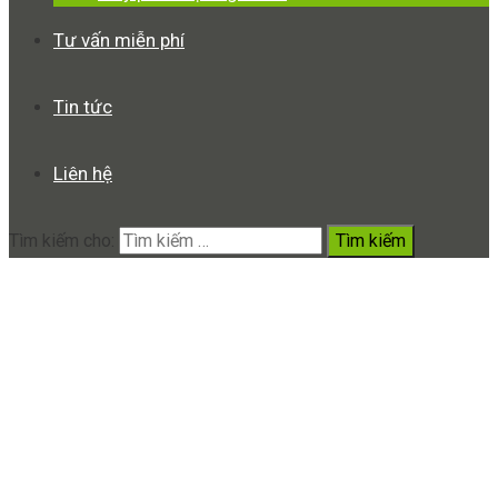
Tư vấn miễn phí
Tin tức
Liên hệ
Tìm kiếm cho:
Kính hiển vi điện tử có màn
hình 7inch phóng đại 2000X
siêu nét USA
Home
Sản phẩm
Kính hiển vi điện tử có màn hình 7inch phóng
đại 2000X siêu nét USA