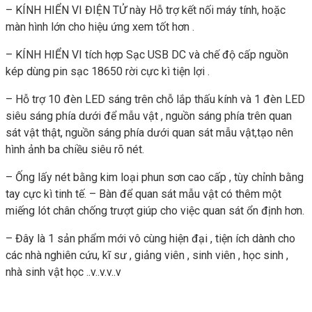
– KÍNH HIỂN VI ĐIỆN TỬ này Hỗ trợ kết nối máy tính, hoặc
màn hình lớn cho hiệu ứng xem tốt hơn .
– KÍNH HIỂN VI tích hợp Sạc USB DC và chế độ cấp nguồn
kép dùng pin sạc 18650 rời cực kì tiện lợi .
– Hỗ trợ 10 đèn LED sáng trên chỗ lắp thấu kính và 1 đèn LED
siêu sáng phía dưới để mẫu vật , nguồn sáng phía trên quan
sát vật thật, nguồn sáng phía dưới quan sát mẫu vật,tạo nên
hình ảnh ba chiều siêu rõ nét.
– Ống lấy nét bằng kim loại phun sơn cao cấp , tùy chỉnh bằng
tay cực kì tinh tế. – Bàn để quan sát mẫu vật có thêm một
miếng lót chân chống trượt giúp cho việc quan sát ổn định hơn.
– Đây là 1 sản phẩm mới vô cùng hiện đại , tiện ích dành cho
các nhà nghiên cứu, kĩ sư , giảng viên , sinh viên , học sinh ,
nhà sinh vật học ..v..v.v..v