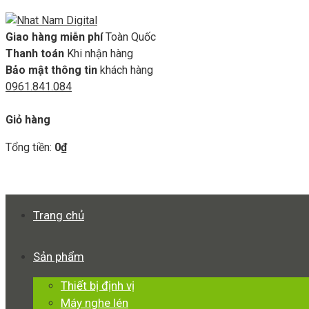
Giao hàng miễn phí
Toàn Quốc
Thanh toán
Khi nhận hàng
Bảo mật thông tin
khách hàng
0961.841.084
GIỎ HÀNG
Giỏ hàng
Tổng tiền:
0
₫
Xem giỏ hàng
Thanh toán
Trang chủ
Sản phẩm
Thiết bị định vị
Máy nghe lén