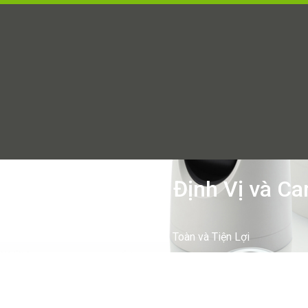
ện Máy Nghe Lén, Định Vị và Ca
, Định Vị và Camera Siêu Nhỏ – An Toàn và Tiện Lợi