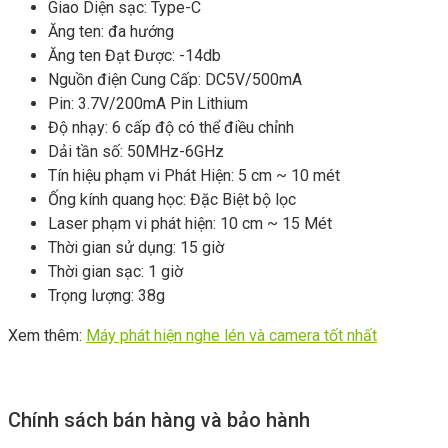
Giao Diện sạc: Type-C
Ăng ten: đa hướng
Ăng ten Đạt Được: -14db
Nguồn điện Cung Cấp: DC5V/500mA
Pin: 3.7V/200mA Pin Lithium
Độ nhạy: 6 cấp độ có thể điều chỉnh
Dải tần số: 50MHz-6GHz
Tín hiệu phạm vi Phát Hiện: 5 cm ~ 10 mét
Ống kính quang học: Đặc Biệt bộ lọc
Laser phạm vi phát hiện: 10 cm ~ 15 Mét
Thời gian sử dụng: 15 giờ
Thời gian sạc: 1 giờ
Trọng lượng: 38g
Xem thêm:
Máy phát hiện nghe lén và camera tốt nhất
Chính sách bán hàng và bảo hành