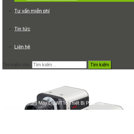
Tư vấn miễn phí
Tin tức
Liên hệ
Tìm kiếm cho:
Máy Dò WT16 Thiết Bị Phát Hi
Tiện Lợi
Home
Sản phẩm
Máy Dò WT16 Thiết Bị Phát Hiện Máy Nghe Lén