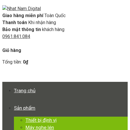
Giao hàng miễn phí
Toàn Quốc
Thanh toán
Khi nhận hàng
Bảo mật thông tin
khách hàng
0961.841.084
GIỎ HÀNG
Giỏ hàng
Tổng tiền:
0
₫
Xem giỏ hàng
Thanh toán
Trang chủ
Sản phẩm
Thiết bị định vị
Máy nghe lén