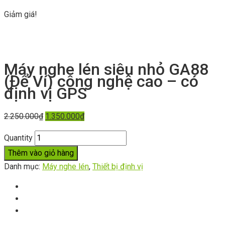
Giảm giá!
Máy nghe lén siêu nhỏ GA88
(Để Ví) công nghệ cao – có
định vị GPS
2.250.000
₫
1.350.000
₫
Quantity
Thêm vào giỏ hàng
Danh mục:
Máy nghe lén
,
Thiết bị định vị