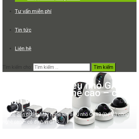
Tư vấn miễn phí
Tin tức
Liên hệ
Tìm kiếm cho:
Máy nghe lén siêu nhỏ GA88
(Để Ví) công nghệ cao – có
định vị GPS
Home
Sản phẩm
Máy nghe lén siêu nhỏ GA88 (Để Ví) công
nghệ cao – có định vị GPS