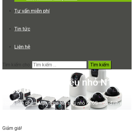
Tư vấn miễn phí
Tin tức
Liên hệ
Tìm kiếm cho:
Máy nghe lén siêu nhỏ N16S
– có định vị
Home
Sản phẩm
Máy nghe lén siêu nhỏ N16S – có định vị
Giảm giá!