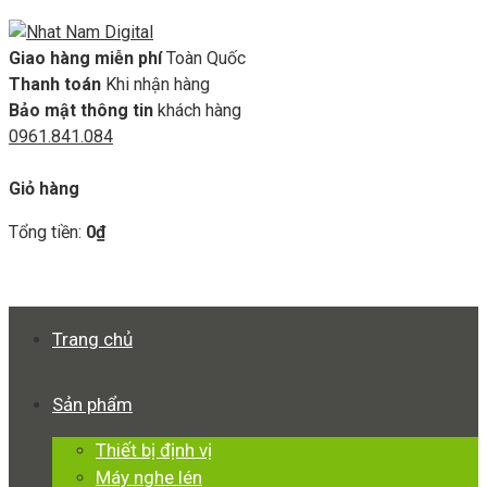
Giao hàng miễn phí
Toàn Quốc
Thanh toán
Khi nhận hàng
Bảo mật thông tin
khách hàng
0961.841.084
GIỎ HÀNG
Giỏ hàng
Tổng tiền:
0
₫
Xem giỏ hàng
Thanh toán
Trang chủ
Sản phẩm
Thiết bị định vị
Máy nghe lén