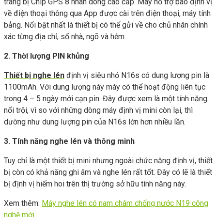
trang bị Chip GPS 8 nhân dòng cao cấp. Máy hỗ trợ báo định vị
về điện thoại thông qua App được cài trên điện thoại, máy tính
bảng. Nổi bật nhất là thiết bị có thể gửi về cho chủ nhân chính
xác từng địa chỉ, số nhà, ngõ và hẻm.
2. Thời lượng PIN khủng
Thiết bị nghe lén
định vị siêu nhỏ N16s có dung lượng pin là
1100mAh. Với dung lượng này máy có thể hoạt động liên tục
trong 4 – 5 ngày mới cạn pin. Đây được xem là một tính năng
nổi trội, vì so với những dòng máy định vị mini còn lại, thì
dường như dung lượng pin của N16s lớn hơn nhiều lần.
3. Tính năng nghe lén và thông minh
Tuy chỉ là một thiết bị mini nhưng ngoài chức năng định vị, thiết
bị còn có khả năng ghi âm và nghe lén rất tốt. Đây có lẽ là thiết
bị định vị hiếm hoi trên thị trường sở hữu tính năng này.
Xem thêm:
Máy nghe lén có nam châm chống nước N19 công
nghệ mới