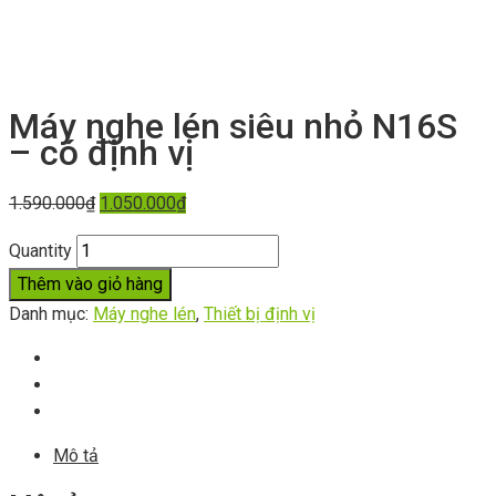
Máy nghe lén siêu nhỏ N16S
– có định vị
1.590.000
₫
1.050.000
₫
Quantity
Thêm vào giỏ hàng
Danh mục:
Máy nghe lén
,
Thiết bị định vị
Mô tả