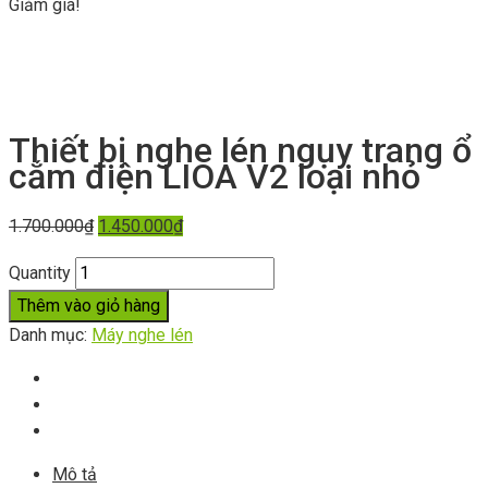
Giảm giá!
Thiết bị nghe lén ngụy trang ổ
cắm điện LIOA V2 loại nhỏ
1.700.000
₫
1.450.000
₫
Quantity
Thêm vào giỏ hàng
Danh mục:
Máy nghe lén
Mô tả