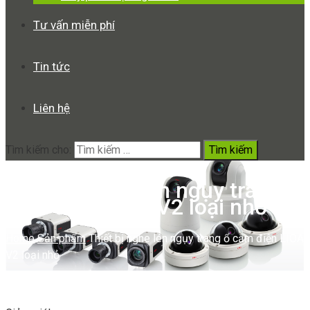
Tư vấn miễn phí
Tin tức
Liên hệ
Tìm kiếm cho:
Thiết bị nghe lén ngụy trang ổ
cắm điện LIOA V2 loại nhỏ
Home
Sản phẩm
Thiết bị nghe lén ngụy trang ổ cắm điện LIOA
V2 loại nhỏ