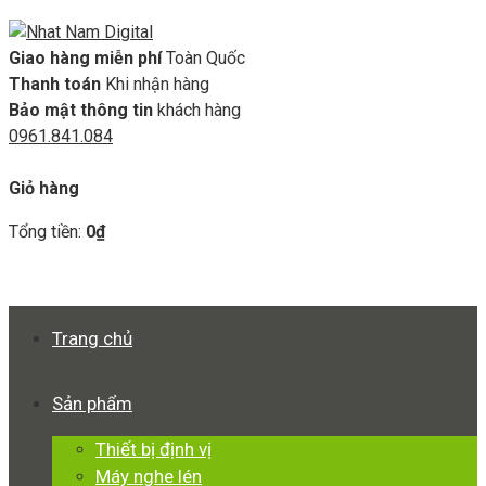
Giao hàng miễn phí
Toàn Quốc
Thanh toán
Khi nhận hàng
Bảo mật thông tin
khách hàng
0961.841.084
GIỎ HÀNG
Giỏ hàng
Tổng tiền:
0
₫
Xem giỏ hàng
Thanh toán
Trang chủ
Sản phẩm
Thiết bị định vị
Máy nghe lén