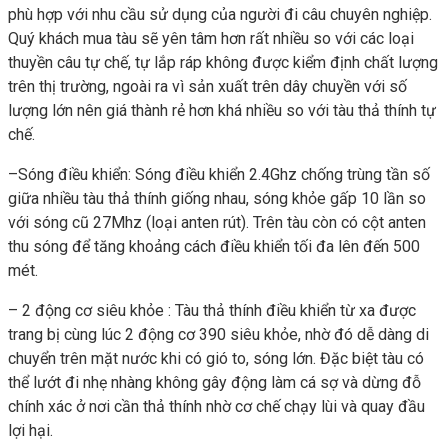
phù hợp với nhu cầu sử dụng của người đi câu chuyên nghiệp.
Quý khách mua tàu sẽ yên tâm hơn rất nhiều so với các loại
thuyền câu tự chế, tự lắp ráp không được kiểm định chất lượng
trên thị trường, ngoài ra vì sản xuất trên dây chuyền với số
lượng lớn nên giá thành rẻ hơn khá nhiều so với tàu thả thính tự
chế.
–Sóng điều khiển: Sóng điều khiển 2.4Ghz chống trùng tần số
giữa nhiều tàu thả thính giống nhau, sóng khỏe gấp 10 lần so
với sóng cũ 27Mhz (loại anten rút). Trên tàu còn có cột anten
thu sóng để tăng khoảng cách điều khiển tối đa lên đến 500
mét.
– 2 động cơ siêu khỏe : Tàu thả thính điều khiển từ xa được
trang bị cùng lúc 2 động cơ 390 siêu khỏe, nhờ đó dễ dàng di
chuyển trên mặt nước khi có gió to, sóng lớn. Đặc biệt tàu có
thể lướt đi nhẹ nhàng không gây động làm cá sợ và dừng đỗ
chính xác ở nơi cần thả thính nhờ cơ chế chạy lùi và quay đầu
lợi hại.