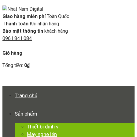
Giao hàng miễn phí
Toàn Quốc
Thanh toán
Khi nhận hàng
Bảo mật thông tin
khách hàng
0961.841.084
GIỎ HÀNG
Giỏ hàng
Tổng tiền:
0
₫
Xem giỏ hàng
Thanh toán
Trang chủ
Sản phẩm
Thiết bị định vị
Máy nghe lén