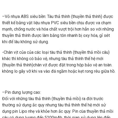
–Vỏ nhựa ABS siêu bền: Tàu thả thính (thuyền thả thính) được
thiết kế bằng vật liệu nhựa PVC siêu bền chịu được va chạm
mạnh, chống nước và hóa chất vượt trội hơn hẳn so với những
thuyền thả thính được làm bằng tôn nhanh bị oxy hóa, gỉ sét
khi để lâu không sử dụng.
-Chân vịt của của các loại tàu thả thính (thuyền thả mồi câu)
khác thì không có bảo vệ, nhưng tàu thả thính thế hệ mới
(thuyền thả thính)chân vịt được đặt trong hộp bảo vệ an toàn.
không lo gãy vỡ khi va vào đá ngầm hoặc kẹt rong rêu giữa hồ.
–Pin dung lượng cao:
Đối với những tàu thả thính (thuyền thả mồi) ra đời trước
thường sử dụng ắc quy nhưng tàu thả thính thế hệ mới sử
dụng pin Lipo nhẹ và khỏe hơn ắc quy. Pin cùa thuyền thả mồi
câu có dung lượng đến 5200mAh, thời gian sử dụng lên đến