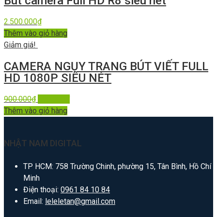
Bút camera Full HD R8 siêu nét
2.500.000
₫
Thêm vào giỏ hàng
Giảm giá!
CAMERA NGỤY TRANG BÚT VIẾT FULL
HD 1080P SIÊU NÉT
900.000
₫
690.000
₫
Thêm vào giỏ hàng
NHẬT NAM DIGITAL
TP HCM: 758 Trường Chinh, phường 15, Tân Bình, Hồ Chí
Minh
Điện thoại:
0961 84 10 84
Email:
leleletan@gmail.com