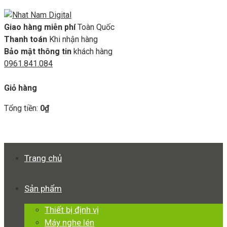
Giao hàng miễn phí
Toàn Quốc
Thanh toán
Khi nhận hàng
Bảo mật thông tin
khách hàng
0961.841.084
GIỎ HÀNG
Giỏ hàng
Tổng tiền:
0
₫
Xem giỏ hàng
Thanh toán
Trang chủ
Sản phẩm
Thiết bị định vị
Máy nghe lén