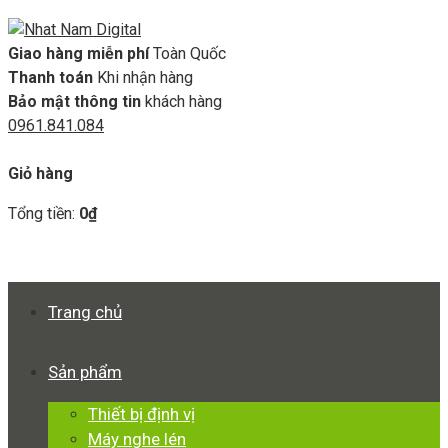
Giao hàng miễn phí
Toàn Quốc
Thanh toán
Khi nhận hàng
Bảo mật thông tin
khách hàng
0961.841.084
GIỎ HÀNG
Giỏ hàng
Tổng tiền:
0
₫
Xem giỏ hàng
Thanh toán
Trang chủ
Sản phẩm
Thiết bị định vị
Máy nghe lén