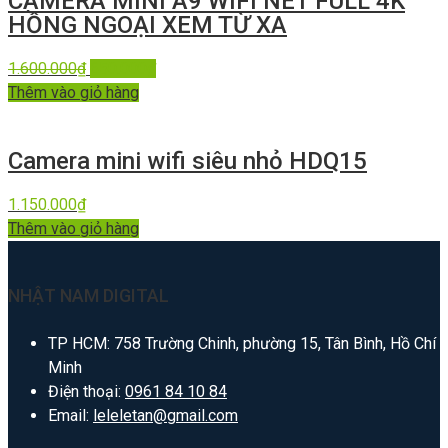
CAMERA MINI A9 WIFI NÉT FULL 4K
HỒNG NGOẠI XEM TỪ XA
1.600.000
₫
650.000
₫
Thêm vào giỏ hàng
Camera mini wifi siêu nhỏ HDQ15
1.150.000
₫
Thêm vào giỏ hàng
NHẬT NAM DIGITAL
TP HCM: 758 Trường Chinh, phường 15, Tân Bình, Hồ Chí
Minh
Điện thoại:
0961 84 10 84
Email:
leleletan@gmail.com