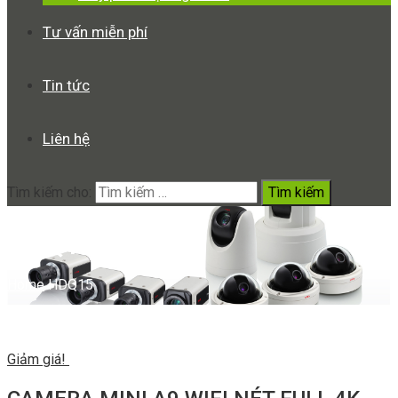
Tư vấn miễn phí
Tin tức
Liên hệ
Tìm kiếm cho:
HDQ15
Home
HDQ15
Giảm giá!