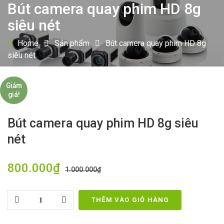
Bút camera quay phim HD 8g
siêu nét
Home
Sản phẩm
Bút camera quay phim HD 8g
siêu nét
Giảm
giá!
Bút camera quay phim HD 8g siêu
nét
800.000
₫
1.000.000
₫
Quantity
THÊM VÀO GIỎ HÀNG