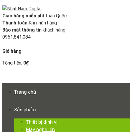
Giao hàng miễn phí
Toàn Quốc
Thanh toán
Khi nhận hàng
Bảo mật thông tin
khách hàng
0961.841.084
GIỎ HÀNG
Giỏ hàng
Tổng tiền:
0
₫
Xem giỏ hàng
Thanh toán
Trang chủ
Sản phẩm
Thiết bị định vị
Máy nghe lén