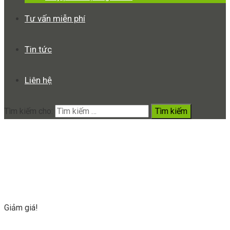
Tư vấn miễn phí
Tin tức
Liên hệ
Tìm kiếm cho:
báo cháy camera
Home
Sản phẩm
báo cháy camera
Giảm giá!