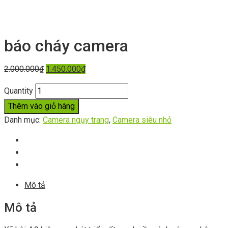
báo cháy camera
2.000.000
₫
1.450.000
₫
Quantity
Thêm vào giỏ hàng
Danh mục:
Camera ngụy trang
,
Camera siêu nhỏ
Mô tả
Mô tả