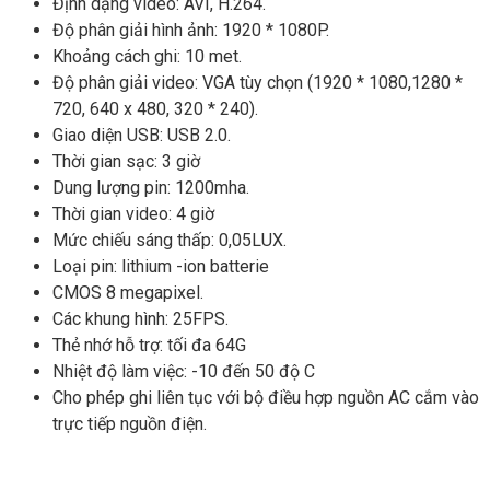
Định dạng video: AVI, H.264.
Độ phân giải hình ảnh: 1920 * 1080P.
Khoảng cách ghi: 10 met.
Độ phân giải video: VGA tùy chọn (1920 * 1080,1280 *
720, 640 x 480, 320 * 240).
Giao diện USB: USB 2.0.
Thời gian sạc: 3 giờ
Dung lượng pin: 1200mha.
Thời gian video: 4 giờ
Mức chiếu sáng thấp: 0,05LUX.
Loại pin: lithium -ion batterie
CMOS 8 megapixel.
Các khung hình: 25FPS.
Thẻ nhớ hỗ trợ: tối đa 64G
Nhiệt độ làm việc: -10 đến 50 độ C
Cho phép ghi liên tục với bộ điều hợp nguồn AC cắm vào
trực tiếp nguồn điện.