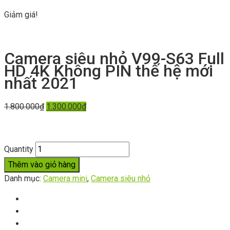
Giảm giá!
Camera siêu nhỏ V99-S63 Full
HD 4K Không PIN thế hệ mới
nhất 2021
1.800.000
₫
1.300.000
₫
Quantity
Thêm vào giỏ hàng
Danh mục:
Camera mini
,
Camera siêu nhỏ