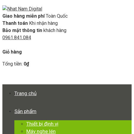
Giao hàng miễn phí
Toàn Quốc
Thanh toán
Khi nhận hàng
Bảo mật thông tin
khách hàng
0961.841.084
GIỎ HÀNG
Giỏ hàng
Tổng tiền:
0
₫
Xem giỏ hàng
Thanh toán
Trang chủ
Sản phẩm
Thiết bị định vị
Máy nghe lén