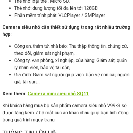
Thẻ nhớ loại thẻ : Micro SD.
Thẻ nhớ :dung lượng tối đa lên tới 128GB
Phần mềm trình phát :VLCPlayer / SMPlayer
Camera siêu nhỏ cần thiết sử dụng trong rất nhiều trường
hợp:
Công an, thám tử, nhà báo: Thu thập thông tin, chứng cứ,
theo dõi, giám sát nghi phạm,…
Công ty, văn phòng, xí nghiệp, cửa hàng: Giám sát, quản
lý nhân viên, bảo vệ tài sản,…
Gia đình: Giám sát người giúp việc, bảo vệ con cái, người
già, tài sản,…
Xem thêm:
Camera mini siêu nhỏ SQ11
Khi khách hàng mua bộ sản phẩm camera siêu nhỏ V99-S sẽ
được tặng kèm 7 bộ mắt cúc áo khác nhau giúp bạn linh động
trong quá trình ngụy trang.
THÔNG TIN LÊN HỆ: