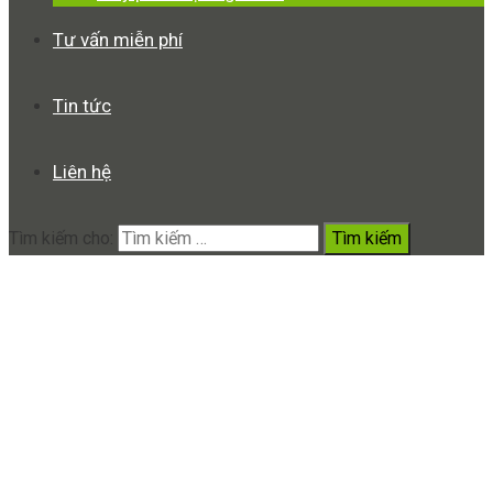
Tư vấn miễn phí
Tin tức
Liên hệ
Tìm kiếm cho:
Camera siêu nhỏ V99-S63 Full
HD 4K Không PIN thế hệ mới
nhất 2021
Home
Sản phẩm
Camera siêu nhỏ V99-S63 Full HD 4K Không
PIN thế hệ mới nhất 2021