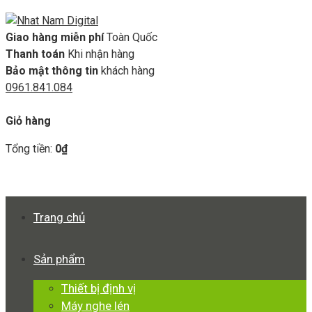
Giao hàng miễn phí
Toàn Quốc
Thanh toán
Khi nhận hàng
Bảo mật thông tin
khách hàng
0961.841.084
GIỎ HÀNG
Giỏ hàng
Tổng tiền:
0
₫
Xem giỏ hàng
Thanh toán
Trang chủ
Sản phẩm
Thiết bị định vị
Máy nghe lén