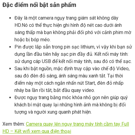
Đặc điểm nổi bật sản phẩm
Đây là một camera ngụy trang giám sát không dây
HD.Nó có thể thực hiện ghi hình độ nét cao dưới ánh
sáng thấp mà bạn không phải đối phó với cảnh phim mờ
hoặc bị bóp méo.
Pin được lắp sẵn trong pin sạc lithium, vì vậy khi bạn sử
dụng lần đầu tiên hãy sạc pin đầy đủ. Kết nối máy tính:
sử dụng cáp USB để kết nối máy tính, sau đó có thể sạc.
Sau khi bật nguồn, mặc định truy cập vào chế độ Video,
sau đó đèn đỏ sáng, ánh sáng màu xanh tắt. Tại thời
điểm này một cách ngắn nhấn nút Start, đèn đỏ nhấp
nháy ba lần rồi tắt, bắt đầu quay video.
Được ngụy trang bằng móc khóa nhỏ gọn nên giúp quý
khách bí mật quay lại những hình ảnh mà không bị đối
tượng và người xung quanh phát hiện.
Xem thêm:
Camera quay lén ngụy trang máy tính cầm tay Full
HD – Kết wifi xem qua điện thoại