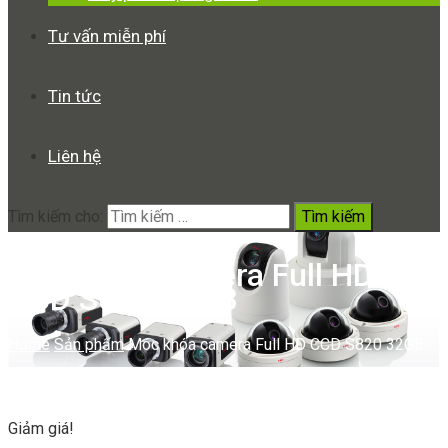
Tư vấn miễn phí
Tin tức
Liên hệ
Tìm kiếm cho:
Móc khóa camera Full HD
CCD S820 32GB
Home
Sản phẩm
Móc khóa camera Full HD CCD S820 32GB
Giảm giá!