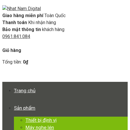
Giao hàng miễn phí
Toàn Quốc
Thanh toán
Khi nhận hàng
Bảo mật thông tin
khách hàng
0961.841.084
GIỎ HÀNG
Giỏ hàng
Tổng tiền:
0
₫
Xem giỏ hàng
Thanh toán
Trang chủ
Sản phẩm
Thiết bị định vị
Máy nghe lén