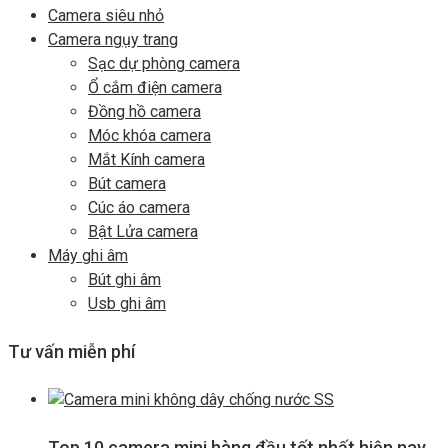
Camera siêu nhỏ
Camera ngụy trang
Sạc dự phòng camera
Ổ cắm điện camera
Đồng hồ camera
Móc khóa camera
Mắt Kính camera
Bút camera
Cúc áo camera
Bật Lửa camera
Máy ghi âm
Bút ghi âm
Usb ghi âm
Tư vấn miễn phí
Top 10 camera mini hàng đầu tốt nhất hiện nay