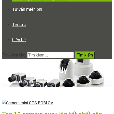
Tư vấn miễn phí
Tin tức
Liên hệ
Tìm kiếm cho:
camera mini Body
Home
camera mini Body