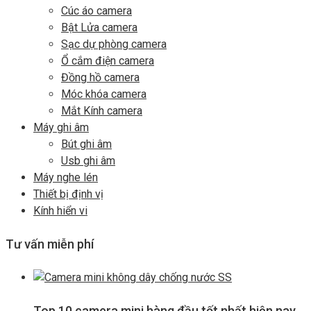
Cúc áo camera
Bật Lửa camera
Sạc dự phòng camera
Ổ cắm điện camera
Đồng hồ camera
Móc khóa camera
Mắt Kính camera
Máy ghi âm
Bút ghi âm
Usb ghi âm
Máy nghe lén
Thiết bị định vị
Kính hiển vi
Tư vấn miễn phí
Top 10 camera mini hàng đầu tốt nhất hiện nay