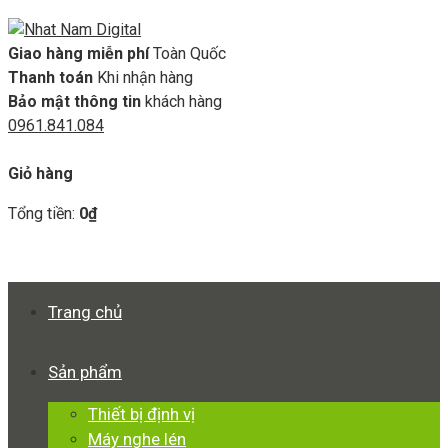
Giao hàng miễn phí
Toàn Quốc
Thanh toán
Khi nhận hàng
Bảo mật thông tin
khách hàng
0961.841.084
GIỎ HÀNG
Giỏ hàng
Tổng tiền:
0
₫
Xem giỏ hàng
Thanh toán
Trang chủ
Sản phẩm
Thiết bị định vị
Máy nghe lén