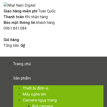
Giao hàng miễn phí
Toàn Quốc
Thanh toán
Khi nhận hàng
Bảo mật thông tin
khách hàng
0961.841.084
GIỎ HÀNG
Giỏ hàng
Tổng tiền:
0
₫
Xem giỏ hàng
Thanh toán
Trang chủ
Sản phẩm
Thiết bị định vị
Máy nghe lén
Camera ngụy trang
Bút camera