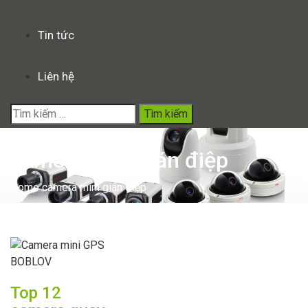
Tin tức
Liên hệ
Tìm
kiếm
cho:
camera mini gián điệp
Home
camera mini gián điệp
Top 12