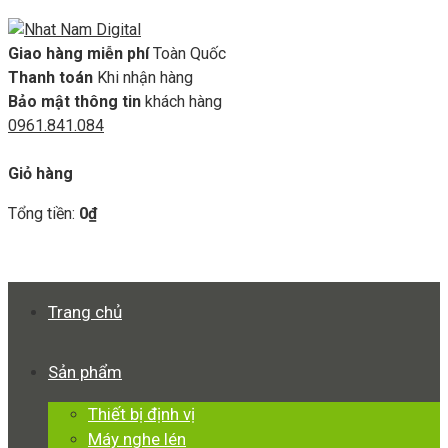
Giao hàng miễn phí
Toàn Quốc
Thanh toán
Khi nhận hàng
Bảo mật thông tin
khách hàng
0961.841.084
GIỎ HÀNG
Giỏ hàng
Tổng tiền:
0
₫
Xem giỏ hàng
Thanh toán
Trang chủ
Sản phẩm
Thiết bị định vị
Máy nghe lén