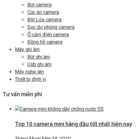
Bút camera
Cúc áo camera
Bật Lửa camera
Sạc dự phòng camera
Ổ cắm điện camera
Đồng hồ camera
Máy ghi âm
Bút ghi âm
Usb ghi âm
Máy nghe lén
Thiết bị định vị
Tư vấn miễn phí
Top 10 camera mini hàng đầu tốt nhất hiện nay
Tháng Mười Một 29, 2020