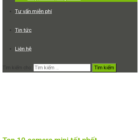
Tư vấn miễn phí
Tin tức
Liên hệ
Tìm kiếm cho:
GoPro HERO 7
Home
GoPro HERO 7