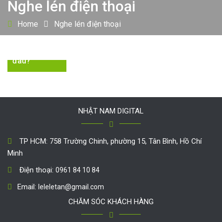
Nghe lén điện thoại
Home
Nghe lén điện thoại
Nên mua
máy nghe lén
điện thoại ở
đâu?
NHẬT NAM DIGITAL
TP HCM: 758 Trường Chinh, phường 15, Tân Bình, Hồ Chí
Minh
Điện thoại:
0961 84 10 84
Email:
leleletan@gmail.com
CHĂM SÓC KHÁCH HÀNG