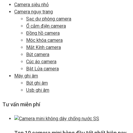
Camera siêu nhỏ
Camera ngụy trang
Sạc dự phòng camera
Ổ cắm điện camera
Đồng hồ camera
Móc khóa camera
Mắt Kính camera
Bút camera
Cúc áo camera
Bật Lửa camera
Máy ghi âm
Bút ghi âm
Usb ghi âm
Tư vấn miễn phí
Top 10 camera mini hàng đầu tốt nhất hiện nay