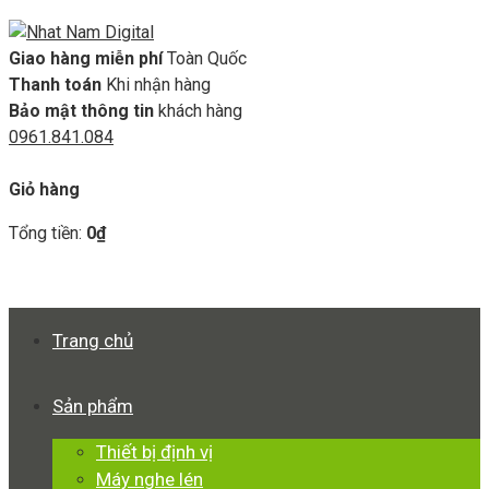
Giao hàng miễn phí
Toàn Quốc
Thanh toán
Khi nhận hàng
Bảo mật thông tin
khách hàng
0961.841.084
GIỎ HÀNG
Giỏ hàng
Tổng tiền:
0
₫
Xem giỏ hàng
Thanh toán
Trang chủ
Sản phẩm
Thiết bị định vị
Máy nghe lén