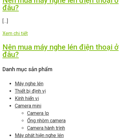
Nên mua máy nghe lén điện thoại ở
đâu?
[…]
Xem chi tiết
Nên mua máy nghe lén điện thoại ở
đâu?
Danh mục sản phẩm
Máy nghe lén
Thiết bị định vị
Kính hiển vi
Camera mini
Camera Ip
Ống nhòm camera
Camera hành trình
Máy phát hiện nghe lén