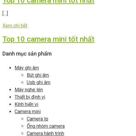
Top 10 camera mini tốt nhất
[…]
Xem chi tiết
Top 10 camera mini tốt nhất
Danh mục sản phẩm
Máy ghi âm
Bút ghi âm
Usb ghi âm
Máy nghe lén
Thiết bị định vị
Kính hiển vi
Camera mini
Camera Ip
Ống nhòm camera
Camera hành trình