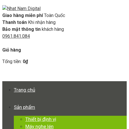
Giao hàng miễn phí
Toàn Quốc
Thanh toán
Khi nhận hàng
Bảo mật thông tin
khách hàng
0961.841.084
GIỎ HÀNG
Giỏ hàng
Tổng tiền:
0
₫
Xem giỏ hàng
Thanh toán
Trang chủ
Sản phẩm
Thiết bị định vị
Máy nghe lén