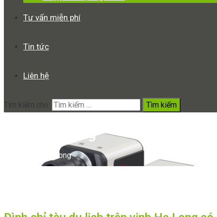
Tư vấn miễn phí
Tin tức
Liên hệ
Tìm kiếm cho:
Vịnh Hạ Long
Home
Vịnh Hạ Long