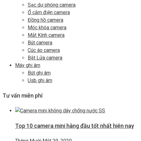
Sạc dự phòng camera
Ổ cắm điện camera
Đồng hồ camera
Móc khóa camera
Mắt Kính camera
Bút camera
Cúc áo camera
Bật Lửa camera
Máy ghi âm
Bút ghi âm
Usb ghi âm
Tư vấn miễn phí
Top 10 camera mini hàng đầu tốt nhất hiện nay
Tháng Mười Một 29, 2020