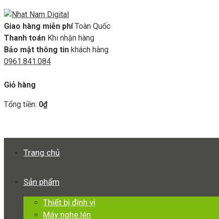
Giao hàng miễn phí
Toàn Quốc
Thanh toán
Khi nhận hàng
Bảo mật thông tin
khách hàng
0961.841.084
GIỎ HÀNG
Giỏ hàng
Tổng tiền:
0
₫
Xem giỏ hàng
Thanh toán
Trang chủ
Sản phẩm
Thiết bị định vị
Máy nghe lén