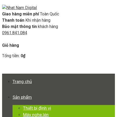
Giao hàng miễn phí
Toàn Quốc
Thanh toán
Khi nhận hàng
Bảo mật thông tin
khách hàng
0961.841.084
GIỎ HÀNG
Giỏ hàng
Tổng tiền:
0
₫
Xem giỏ hàng
Thanh toán
Trang chủ
Sản phẩm
Thiết bị định vị
Máy nghe lén