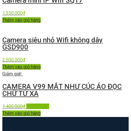
Camera mini IP Wifi SQ17
1.350.000
₫
Thêm vào giỏ hàng
Camera siêu nhỏ Wifi không dây
GSD900
2.500.000
₫
Thêm vào giỏ hàng
Giảm giá!
CAMERA V99 MẮT NHƯ CÚC ÁO ĐỌC
CHỮ TỪ XA
1.400.000
₫
1.200.000
₫
Thêm vào giỏ hàng