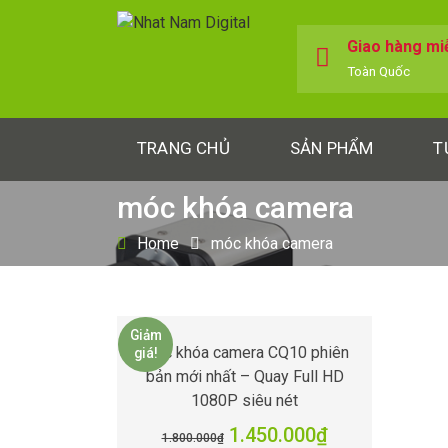
Giao hàng mi
Toàn Quốc
TRANG CHỦ
SẢN PHẨM
T
móc khóa camera
Home
móc khóa camera
Giảm
Móc khóa camera CQ10 phiên
giá!
bản mới nhất – Quay Full HD
1080P siêu nét
1.450.000
₫
1.800.000
₫