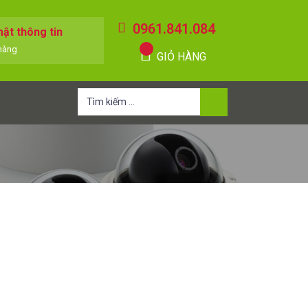
0961.841.084
ật thông tin
hàng
GIỎ HÀNG
Tìm
kiếm
cho: