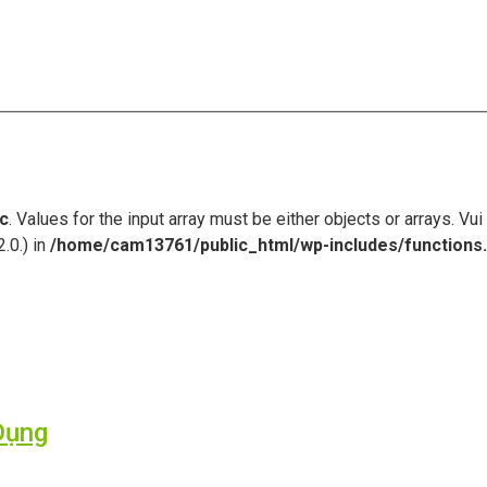
c
. Values for the input array must be either objects or arrays. V
.0.) in
/home/cam13761/public_html/wp-includes/functions
Dụng