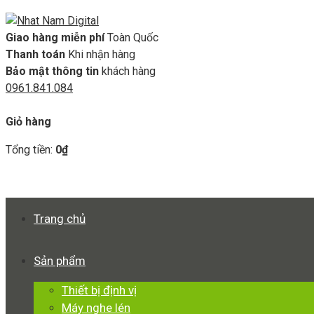
Giao hàng miễn phí
Toàn Quốc
Thanh toán
Khi nhận hàng
Bảo mật thông tin
khách hàng
0961.841.084
GIỎ HÀNG
Giỏ hàng
Tổng tiền:
0
₫
Xem giỏ hàng
Thanh toán
Trang chủ
Sản phẩm
Thiết bị định vị
Máy nghe lén