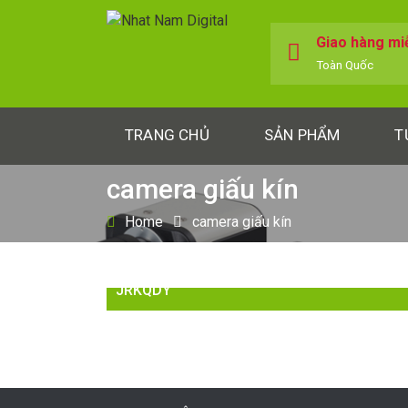
Giao hàng mi
Toàn Quốc
TRANG CHỦ
SẢN PHẨM
T
camera giấu kín
Home
camera giấu kín
Chi tiết về camera ngụy trang bộ sạc
JRKQDY