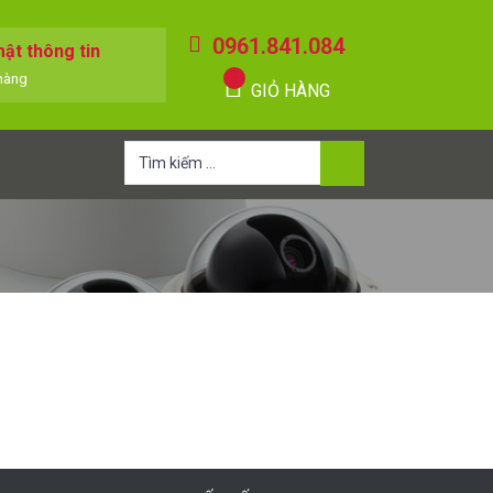
0961.841.084
ật thông tin
hàng
GIỎ HÀNG
Tìm
kiếm
cho: