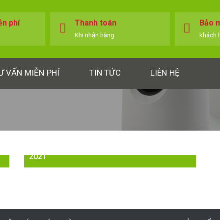
ễn phí
Thanh toán
Bảo m
Khi nhận hàng
khách 
Ư VẤN MIỄN PHÍ
TIN TỨC
LIÊN HỆ
Top 12 camera quay lén tốt nhất cập nhập
2021