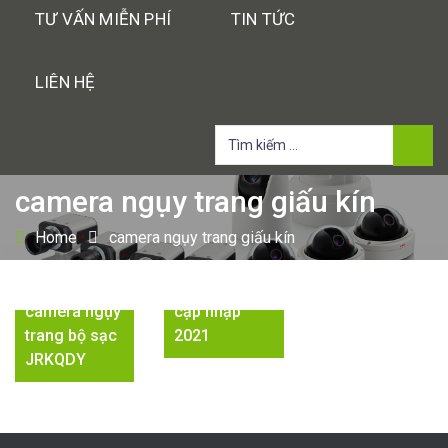
TƯ VẤN MIỄN PHÍ
TIN TỨC
LIÊN HỆ
Tìm
kiếm
cho:
camera ngụy trang giấu kín
Home
camera ngụy trang giấu kín
Top 12
camera quay
Chi tiết về
lén tốt nhất
camera ngụy
cập nhập
trang bộ sạc
2021
JRKQDY