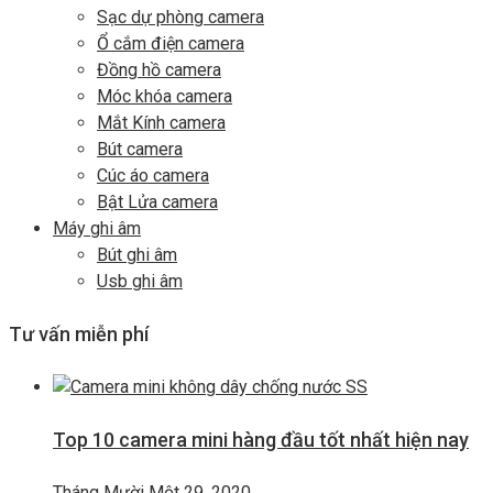
Sạc dự phòng camera
Ổ cắm điện camera
Đồng hồ camera
Móc khóa camera
Mắt Kính camera
Bút camera
Cúc áo camera
Bật Lửa camera
Máy ghi âm
Bút ghi âm
Usb ghi âm
Tư vấn miễn phí
Top 10 camera mini hàng đầu tốt nhất hiện nay
Tháng Mười Một 29, 2020