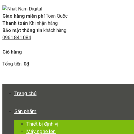
Giao hàng miễn phí
Toàn Quốc
Thanh toán
Khi nhận hàng
Bảo mật thông tin
khách hàng
0961.841.084
GIỎ HÀNG
Giỏ hàng
Tổng tiền:
0
₫
Xem giỏ hàng
Thanh toán
Trang chủ
Sản phẩm
Thiết bị định vị
Máy nghe lén