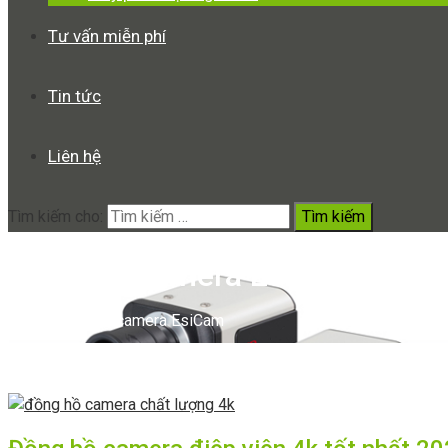
Tư vấn miễn phí
Tin tức
Liên hệ
Tìm kiếm cho:
Đồng hồ camera EsiCam
Home
Đồng hồ camera EsiCam