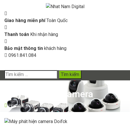
Giao hàng miễn phí
Toàn Quốc
Thanh toán
Khi nhận hàng
Bảo mật thông tin
khách hàng
0961.841.084
GIỎ HÀNG
Tìm
kiếm
cho:
máy phá hiện camera
Home
máy phá hiện camera