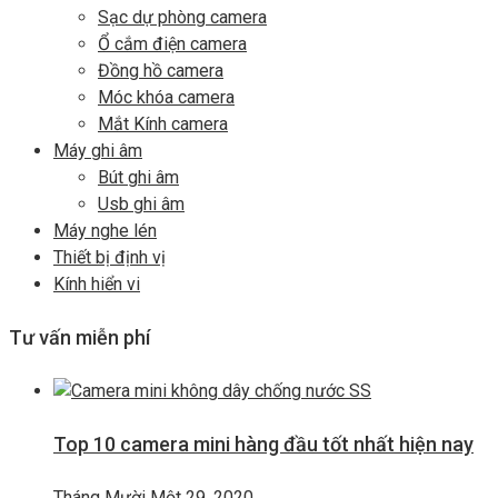
Sạc dự phòng camera
Ổ cắm điện camera
Đồng hồ camera
Móc khóa camera
Mắt Kính camera
Máy ghi âm
Bút ghi âm
Usb ghi âm
Máy nghe lén
Thiết bị định vị
Kính hiển vi
Tư vấn miễn phí
Top 10 camera mini hàng đầu tốt nhất hiện nay
Tháng Mười Một 29, 2020