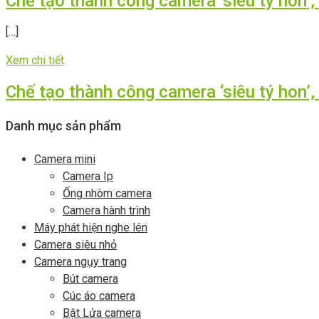
Chế tạo thành công camera ‘siêu tý hon’
[…]
Xem chi tiết
Chế tạo thành công camera ‘siêu tý hon’
Danh mục sản phẩm
Camera mini
Camera Ip
Ống nhòm camera
Camera hành trình
Máy phát hiện nghe lén
Camera siêu nhỏ
Camera ngụy trang
Bút camera
Cúc áo camera
Bật Lửa camera