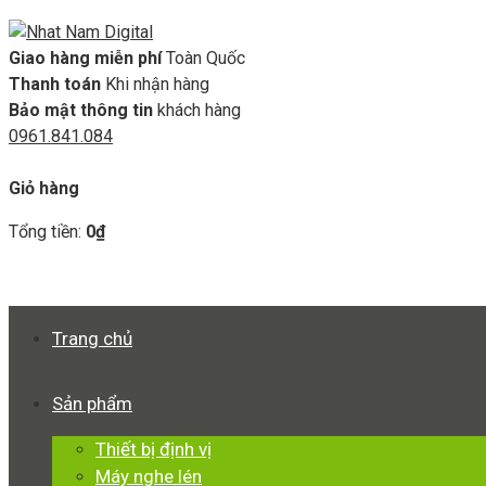
Giao hàng miễn phí
Toàn Quốc
Thanh toán
Khi nhận hàng
Bảo mật thông tin
khách hàng
0961.841.084
GIỎ HÀNG
Giỏ hàng
Tổng tiền:
0
₫
Xem giỏ hàng
Thanh toán
Trang chủ
Sản phẩm
Thiết bị định vị
Máy nghe lén