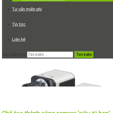
Tư vấn miễn phí
Tin tức
Liên hệ
Tìm kiếm cho:
panorama
Home
panorama