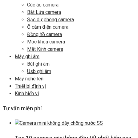
Cúc áo camera
Bật Lửa camera
Sạc dự phòng camera
Ổ cắm điện camera
Đồng hồ camera
Móc khóa camera
Mắt Kính camera
Máy ghi âm
Bút ghi âm
Usb ghi âm
Máy nghe lén
Thiết bị định vị
Kính hiển vi
Tư vấn miễn phí
Top 10 camera mini hàng đầu tốt nhất hiện nay