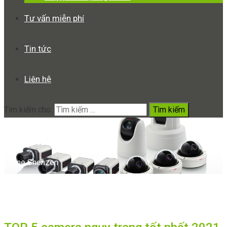
Tư vấn miễn phí
Tin tức
Liên hệ
Tìm kiếm cho:
Shenzen
Home
Shenzen