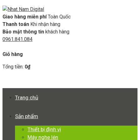
Giao hàng miễn phí
Toàn Quốc
Thanh toán
Khi nhận hàng
Bảo mật thông tin
khách hàng
0961.841.084
GIỎ HÀNG
Giỏ hàng
Tổng tiền:
0
₫
Xem giỏ hàng
Thanh toán
Trang chủ
Sản phẩm
Thiết bị định vị
Máy nghe lén