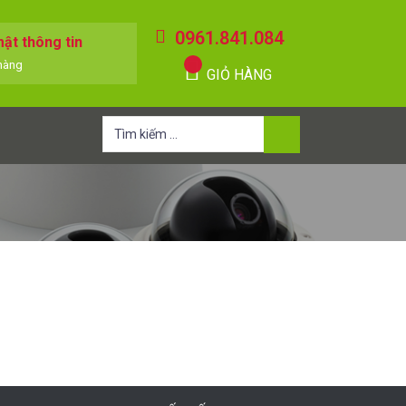
0961.841.084
ật thông tin
hàng
GIỎ HÀNG
Tìm
kiếm
cho: