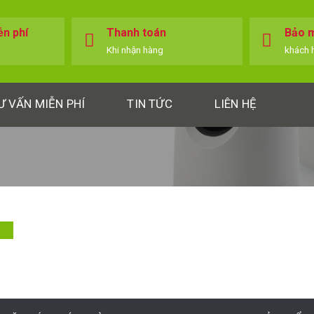
ễn phí
Thanh toán
Bảo m
Khi nhận hàng
khách 
Ư VẤN MIỄN PHÍ
TIN TỨC
LIÊN HỆ
o