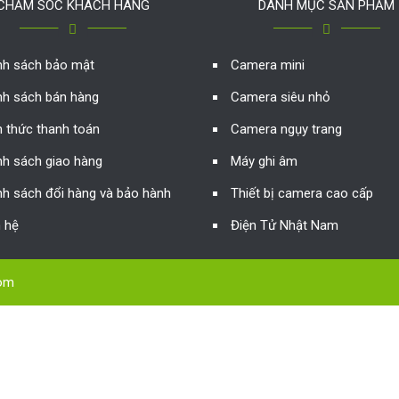
CHĂM SÓC KHÁCH HÀNG
DANH MỤC SẢN PHẨM
nh sách bảo mật
Camera mini
nh sách bán hàng
Camera siêu nhỏ
h thức thanh toán
Camera ngụy trang
nh sách giao hàng
Máy ghi âm
nh sách đổi hàng và bảo hành
Thiết bị camera cao cấp
n hệ
Điện Tử Nhật Nam
com