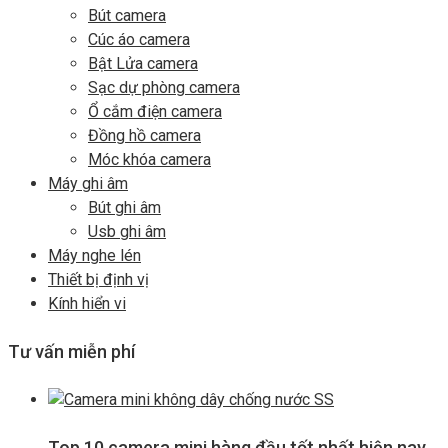
Bút camera
Cúc áo camera
Bật Lửa camera
Sạc dự phòng camera
Ổ cắm điện camera
Đồng hồ camera
Móc khóa camera
Máy ghi âm
Bút ghi âm
Usb ghi âm
Máy nghe lén
Thiết bị định vị
Kính hiển vi
Tư vấn miễn phí
Top 10 camera mini hàng đầu tốt nhất hiện nay