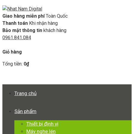
Giao hàng miễn phí
Toàn Quốc
Thanh toán
Khi nhận hàng
Bảo mật thông tin
khách hàng
0961.841.084
GIỎ HÀNG
Giỏ hàng
Tổng tiền:
0
₫
Xem giỏ hàng
Thanh toán
Trang chủ
Sản phẩm
Thiết bị định vị
Máy nghe lén