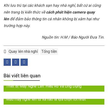
Khi lưu trú tại các khách sạn hay nhà nghỉ, bất cứ ai cũng
nên trang bị kiến thức về
cách phát hiện camera quay
lén
để đảm bảo thông tin cá nhân không bị xâm hại như
trường hợp này.
Nguồn tin: H.M / Báo Người Đưa Tin.
Quay lén nhà nghỉ
Tống tiền
Bài viết liên quan
Thiết Bị Máy Nghe Lén: Hiểu Rõ Và Ứng Dụng
Mẫu máy nghe lén từ xa nào là lựa chọn tốt nhất
2024: Đột Phá với Máy Nghe Lén Trực Tiếp – Âm Thanh