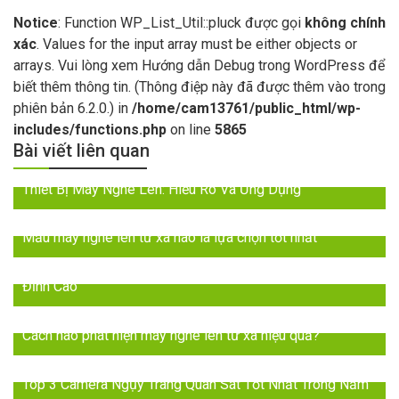
Notice
: Function WP_List_Util::pluck được gọi
không chính
xác
. Values for the input array must be either objects or
arrays. Vui lòng xem
Hướng dẫn Debug trong WordPress
để
biết thêm thông tin. (Thông điệp này đã được thêm vào trong
phiên bản 6.2.0.) in
/home/cam13761/public_html/wp-
includes/functions.php
on line
5865
Bài viết liên quan
Thiết Bị Máy Nghe Lén: Hiểu Rõ Và Ứng Dụng
Mẫu máy nghe lén từ xa nào là lựa chọn tốt nhất
2024: Đột Phá với Máy Nghe Lén Trực Tiếp – Âm Thanh
Đỉnh Cao
Cách nào phát hiện máy nghe lén từ xa hiệu quả?
Top 3 Camera Ngụy Trang Quan Sát Tốt Nhất Trong Năm