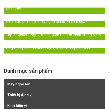
2024: Đột Phá với Máy Nghe Lén Trực Tiếp – Âm Thanh
Đỉnh Cao
Cách nào phát hiện máy nghe lén từ xa hiệu quả?
Top 3 Camera Ngụy Trang Quan Sát Tốt Nhất Trong Năm
Ứng Dụng Của Camera Ngụy Trang Trong Gia Đình
Danh mục sản phẩm
Máy nghe lén
Thiết bị định vị
Kính hiển vi