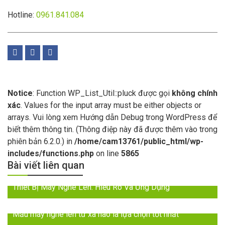
Hotline:
0961.841.084
Notice
: Function WP_List_Util::pluck được gọi
không chính
xác
. Values for the input array must be either objects or
arrays. Vui lòng xem
Hướng dẫn Debug trong WordPress
để
biết thêm thông tin. (Thông điệp này đã được thêm vào trong
phiên bản 6.2.0.) in
/home/cam13761/public_html/wp-
includes/functions.php
on line
5865
Bài viết liên quan
Thiết Bị Máy Nghe Lén: Hiểu Rõ Và Ứng Dụng
Mẫu máy nghe lén từ xa nào là lựa chọn tốt nhất