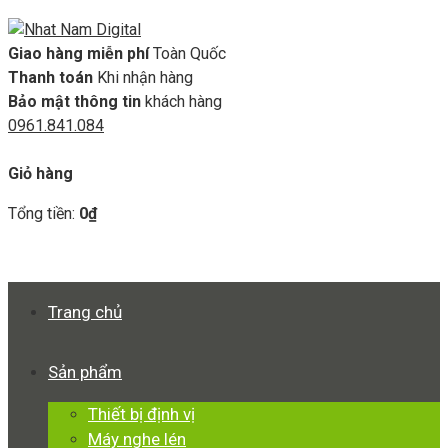
Giao hàng miễn phí
Toàn Quốc
Thanh toán
Khi nhận hàng
Bảo mật thông tin
khách hàng
0961.841.084
GIỎ HÀNG
Giỏ hàng
Tổng tiền:
0
₫
Xem giỏ hàng
Thanh toán
Trang chủ
Sản phẩm
Thiết bị định vị
Máy nghe lén