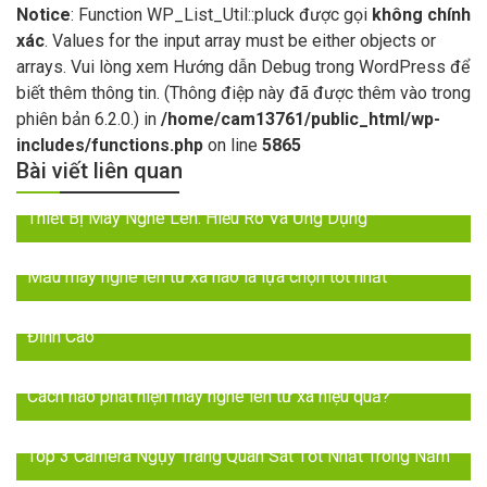
Notice
: Function WP_List_Util::pluck được gọi
không chính
xác
. Values for the input array must be either objects or
arrays. Vui lòng xem
Hướng dẫn Debug trong WordPress
để
biết thêm thông tin. (Thông điệp này đã được thêm vào trong
phiên bản 6.2.0.) in
/home/cam13761/public_html/wp-
includes/functions.php
on line
5865
Bài viết liên quan
Thiết Bị Máy Nghe Lén: Hiểu Rõ Và Ứng Dụng
Mẫu máy nghe lén từ xa nào là lựa chọn tốt nhất
2024: Đột Phá với Máy Nghe Lén Trực Tiếp – Âm Thanh
Đỉnh Cao
Cách nào phát hiện máy nghe lén từ xa hiệu quả?
Top 3 Camera Ngụy Trang Quan Sát Tốt Nhất Trong Năm