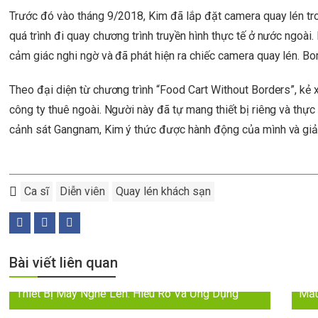
Trước đó vào tháng 9/2018, Kim đã lắp đặt camera quay lén tr
quá trình đi quay chương trình truyền hình thực tế ở nước ngoài.
cảm giác nghi ngờ và đã phát hiện ra chiếc camera quay lén. Bo
Theo đại diện từ chương trình “Food Cart Without Borders”, kẻ
công ty thuê ngoài. Người này đã tự mang thiết bị riêng và thực 
cảnh sát Gangnam, Kim ý thức được hành động của mình và giải 
Ca sĩ
Diễn viên
Quay lén khách sạn
Bài viết liên quan
Thiết Bị Máy Nghe Lén: Hiểu Rõ Và Ứng Dụng
Mẫu
2024: Đột Phá với Máy Nghe Lén Trực Tiếp – Âm