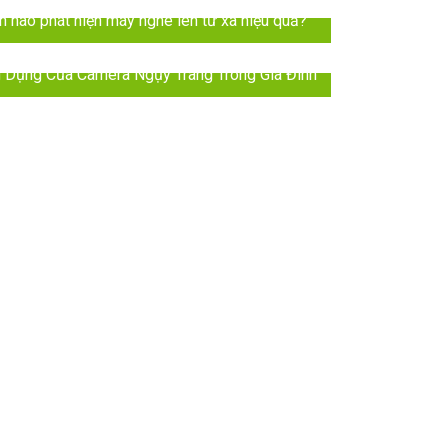
h nào phát hiện máy nghe lén từ xa hiệu quả?
 Dụng Của Camera Ngụy Trang Trong Gia Đình