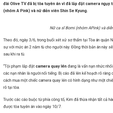
đài Olive TV đã bị tòa tuyên án vì đã lắp đặt camera ngụy 
(nhóm A Pink) và nữ diễn viên Shin Se Kyung.
Nữ ca sĩ Bomi (nhóm APink) và diễn
Theo đó, ngày 3/6, trong buổi xét xử sơ thẩm tại Tòa án quận N
sự với mức án 2 năm tù cho người này. Đồng thời bản án này sẽ
sau khi ra tù.
“Tội phạm lắp đặt
camera quay lén
đang là vấn nạn nhức nhối 
các nạn nhân là người nổi tiếng. Bị cáo đã lên kế hoạch rõ rà
cách mua một chiếc camera quay lén có hình dạng như một chiếc
rõ tại tòa.
Trước các cáo buộc từ phía công tố, Kim đã thừa nhận tất cả h
được tòa tuyên án vào ngày 10/7.