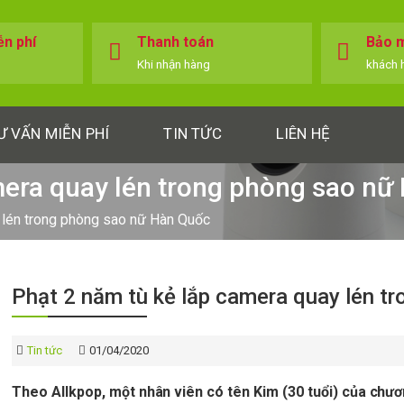
ễn phí
Thanh toán
Bảo m
Khi nhận hàng
khách 
Ư VẤN MIỄN PHÍ
TIN TỨC
LIÊN HỆ
mera quay lén trong phòng sao nữ
 lén trong phòng sao nữ Hàn Quốc
Phạt 2 năm tù kẻ lắp camera quay lén t
Tin tức
01/04/2020
Theo Allkpop, một nhân viên có tên Kim (30 tuổi) của chư