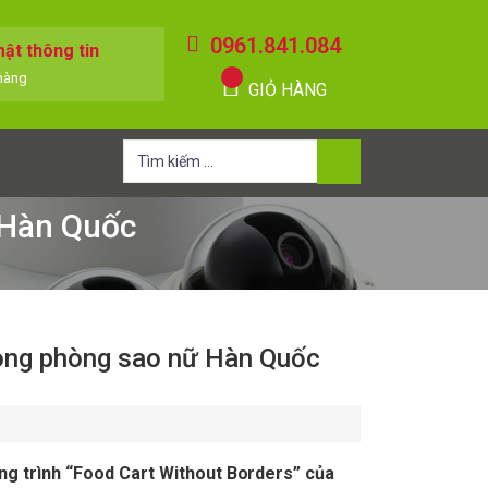
0961.841.084
ật thông tin
hàng
GIỎ HÀNG
Tìm
kiếm
cho:
 Hàn Quốc
rong phòng sao nữ Hàn Quốc
ơng trình “Food Cart Without Borders” của