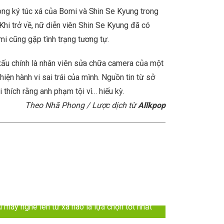
ong ký túc xá của Bomi và Shin Se Kyung trong
 Khi trở về, nữ diễn viên Shin Se Kyung đã có
mi cũng gặp tình trạng tương tự.
 xấu chính là nhân viên sửa chữa camera của một
hiện hành vi sai trái của mình. Nguồn tin từ sở
thích rằng anh phạm tội vì… hiếu kỳ.
Theo Nhã Phong / Lược dịch từ
Allkpop
 máy nghe lén từ xa nào là lựa chọn tốt nhất