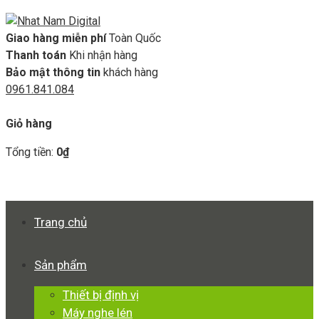
Giao hàng miễn phí
Toàn Quốc
Thanh toán
Khi nhận hàng
Bảo mật thông tin
khách hàng
0961.841.084
GIỎ HÀNG
Giỏ hàng
Tổng tiền:
0
₫
Xem giỏ hàng
Thanh toán
Trang chủ
Sản phẩm
Thiết bị định vị
Máy nghe lén