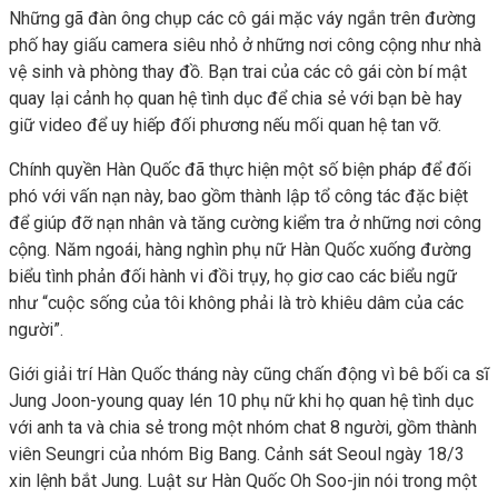
Những gã đàn ông chụp các cô gái mặc váy ngắn trên đường
phố hay giấu camera siêu nhỏ ở những nơi công cộng như nhà
vệ sinh và phòng thay đồ. Bạn trai của các cô gái còn bí mật
quay lại cảnh họ quan hệ tình dục để chia sẻ với bạn bè hay
giữ video để uy hiếp đối phương nếu mối quan hệ tan vỡ.
Chính quyền Hàn Quốc đã thực hiện một số biện pháp để đối
phó với vấn nạn này, bao gồm thành lập tổ công tác đặc biệt
để giúp đỡ nạn nhân và tăng cường kiểm tra ở những nơi công
cộng. Năm ngoái, hàng nghìn phụ nữ Hàn Quốc xuống đường
biểu tình phản đối hành vi đồi trụy, họ giơ cao các biểu ngữ
như “cuộc sống của tôi không phải là trò khiêu dâm của các
người”.
Giới giải trí Hàn Quốc tháng này cũng chấn động vì bê bối ca sĩ
Jung Joon-young quay lén 10 phụ nữ khi họ quan hệ tình dục
với anh ta và chia sẻ trong một nhóm chat 8 người, gồm thành
viên Seungri của nhóm Big Bang. Cảnh sát Seoul ngày 18/3
xin lệnh bắt Jung. Luật sư Hàn Quốc Oh Soo-jin nói trong một