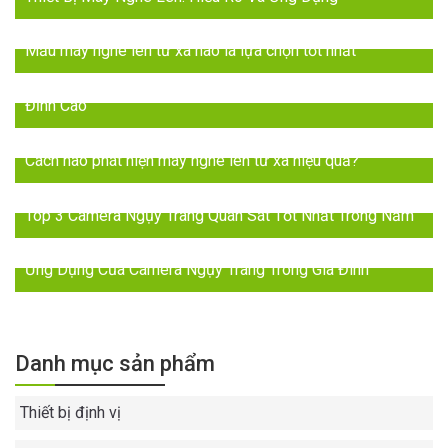
Mẫu máy nghe lén từ xa nào là lựa chọn tốt nhất
2024: Đột Phá với Máy Nghe Lén Trực Tiếp – Âm Thanh
Đỉnh Cao
Cách nào phát hiện máy nghe lén từ xa hiệu quả?
Top 3 Camera Ngụy Trang Quan Sát Tốt Nhất Trong Năm
Ứng Dụng Của Camera Ngụy Trang Trong Gia Đình
Danh mục sản phẩm
Thiết bị định vị